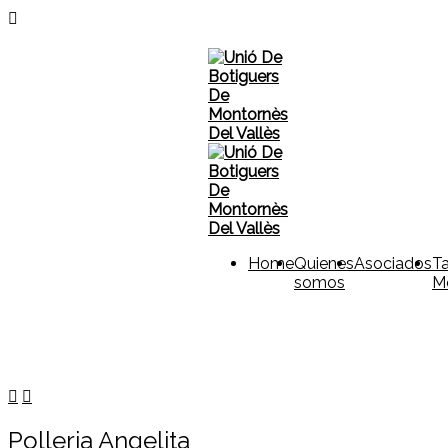
Home
Quienes
Asociados
Ta
somos
M
Polleria Angelita