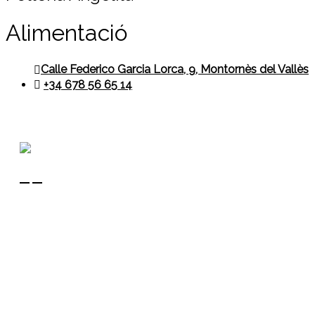
Alimentació
Calle Federico Garcia Lorca, 9,
Montornès del Vallès
+34 678 56 65 14
Contacte
+34 680 456 304
ubm@ubmontornes.cat