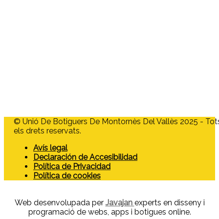
Menú
Home
Quienes somos
Asociados
Tarjeta Moneder
¿Quieres asociarte?
Actualidad
Contacto
© Unió De Botiguers De Montornès Del Vallès 2025 - Tot
els drets reservats.
Avís legal
Declaración de Accesibilidad
Política de Privacidad
Política de cookies
Web desenvolupada per
Javajan
experts en disseny i
programació de webs, apps i botigues online.