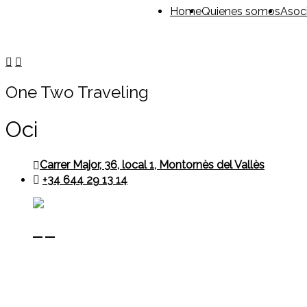
Home
Quienes somos
Asoc
One Two Traveling
Oci
Carrer Major, 36, local 1,
Montornès del Vallès
+34 644 29 13 14
Contacte