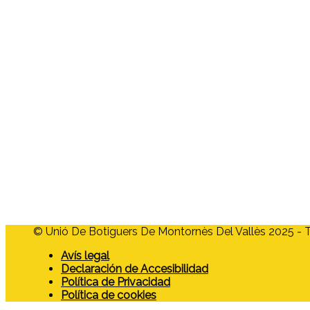
+34 680 456 304
ubm@ubmontornes.cat
Menú
Home
Quienes somos
Asociados
Tarjeta Moneder
¿Quieres asociarte?
Actualidad
Contacto
© Unió De Botiguers De Montornès Del Vallès 2025 - To
Avís legal
Declaración de Accesibilidad
Política de Privacidad
Política de cookies