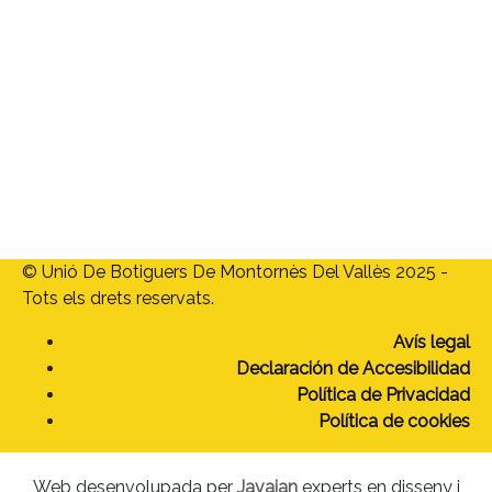
Menú
Home
Quienes somos
Asociados
Tarjeta Moneder
¿Quieres asociarte?
Actualidad
Contacto
© Unió De Botiguers De Montornès Del Vallès 2025 -
Tots els drets reservats.
Avís legal
Declaración de Accesibilidad
Política de Privacidad
Política de cookies
Web desenvolupada per
Javajan
experts en disseny i