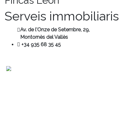
Fincas León
Serveis immobiliaris
Av. de l'Onze de Setembre, 29,
Montornès del Vallès
+34 935 68 35 45
Contacte
+34 680 456 304
ubm@ubmontornes.cat