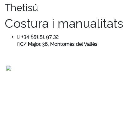
Thetisú
Costura i manualitats
+34 651 51 97 32
C/ Major, 36, Montornès del Vallès
Contacte
+34 680 456 304
ubm@ubmontornes.cat