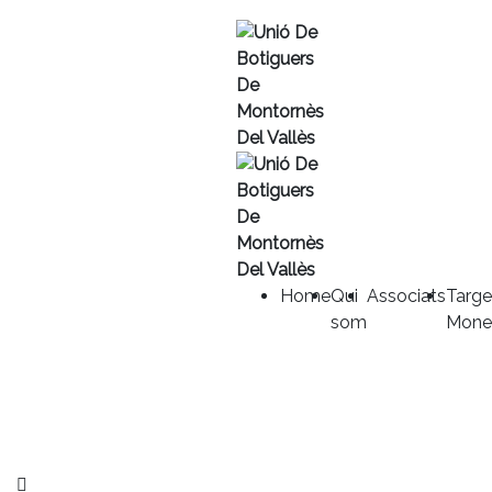
Home
Qui
Associats
Targe
som
Mone