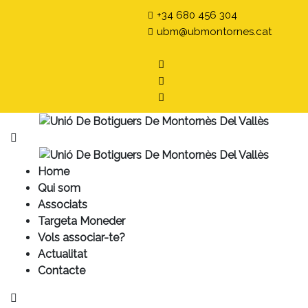
+34 680 456 304
ubm@ubmontornes.cat
Home
Qui som
Associats
Targeta Moneder
Vols associar-te?
Actualitat
Contacte