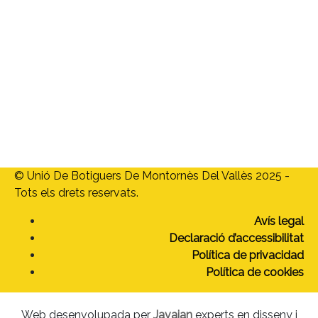
Menú
Home
Qui som
Associats
Targeta Moneder
Vols associar-te?
Actualitat
Contacte
© Unió De Botiguers De Montornès Del Vallès 2025 -
Tots els drets reservats.
Avís legal
Declaració d’accessibilitat
Política de privacidad
Política de cookies
Web desenvolupada per
Javajan
experts en disseny i