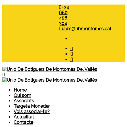
+34
680
456
304
ubm@ubmontornes.cat
Home
Qui som
Associats
Targeta Moneder
Vols associar-te?
Actualitat
Contacte