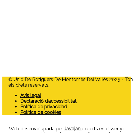
ubm@ubmontornes.cat
Menú
Home
Qui som
Associats
Targeta Moneder
Vols associar-te?
Actualitat
Contacte
© Unió De Botiguers De Montornès Del Vallès 2025 - Tot
els drets reservats.
Avís legal
Declaració d’accessibilitat
Política de privacidad
Política de cookies
Web desenvolupada per
Javajan
experts en disseny i