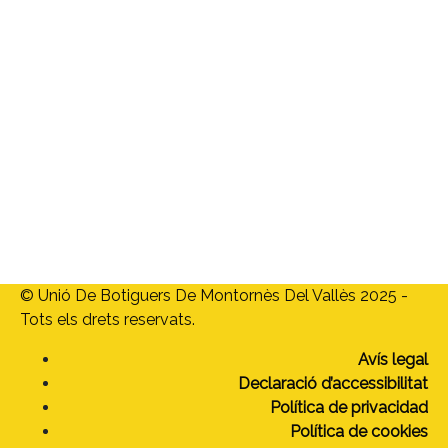
ubm@ubmontornes.cat
Menú
Home
Qui som
Associats
Targeta Moneder
Vols associar-te?
Actualitat
Contacte
© Unió De Botiguers De Montornès Del Vallès 2025 -
Tots els drets reservats.
Avís legal
Declaració d’accessibilitat
Política de privacidad
Política de cookies