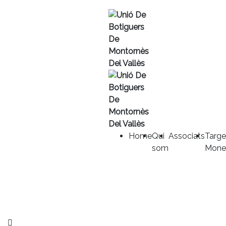
Home
Qui
Associats
Targe
som
Mone