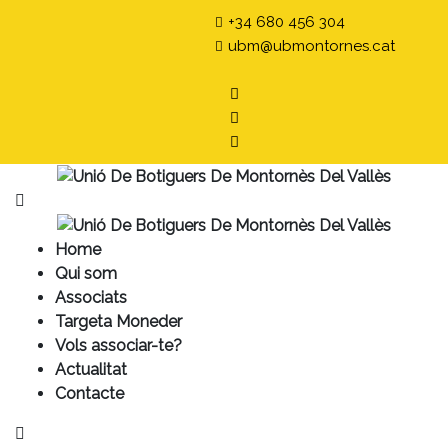
+34 680 456 304
ubm@ubmontornes.cat
Home
Qui som
Associats
Targeta Moneder
Vols associar-te?
Actualitat
Contacte