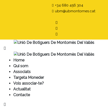
+34 680 456 304
ubm@ubmontornes.cat
Home
Qui som
Associats
Targeta Moneder
Vols associar-te?
Actualitat
Contacte