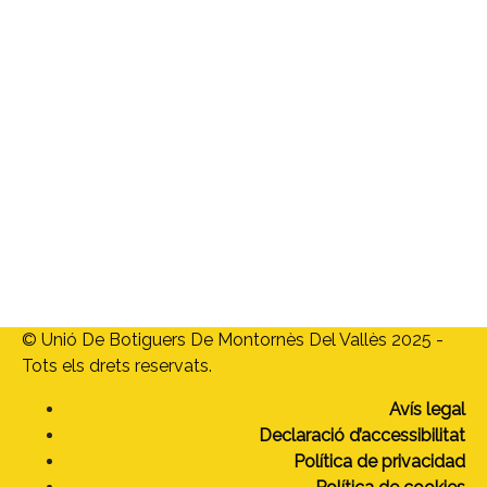
ubm@ubmontornes.cat
Menú
Home
Qui som
Associats
Targeta Moneder
Vols associar-te?
Actualitat
Contacte
© Unió De Botiguers De Montornès Del Vallès 2025 -
Tots els drets reservats.
Avís legal
Declaració d’accessibilitat
Política de privacidad