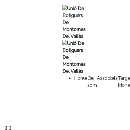
Home
Qui
Associats
Targe
som
Mone