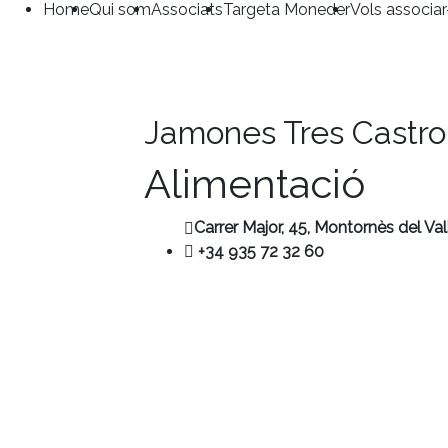
Home
Qui som
Associats
Targeta Moneder
Vols associar
Jamones Tres Castro
Alimentació
Carrer Major, 45,
Montornès del Val
+34 935 72 32 60
Contacte
+34 680 456 304
ubm@ubmontornes.cat