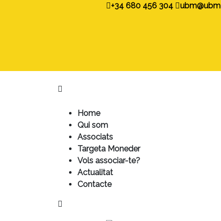
+34 680 456 304
ubm@ubmon
Home
Qui som
Associats
Targeta Moneder
Vols associar-te?
Actualitat
Contacte