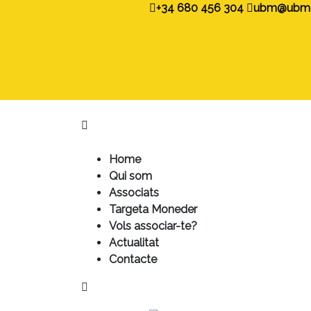
+34 680 456 304
ubm@ubmon
Home
Qui som
Associats
Targeta Moneder
Vols associar-te?
Actualitat
Contacte