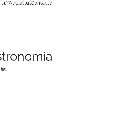
-te?
Actualitat
Contacte
stronomia
lès
Menú
Home
Qui som
Associats
Targeta Moneder
Vols associar-te?