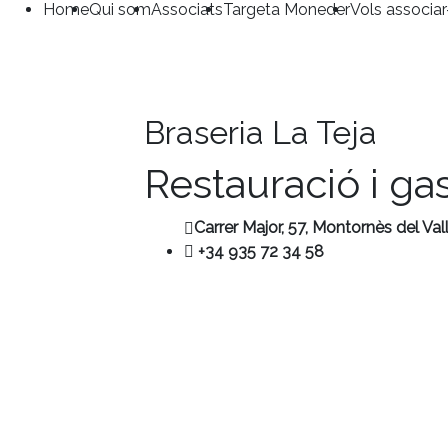
Home
Qui som
Associats
Targeta Moneder
Vols associar
Braseria La Teja
Restauració i ga
Carrer Major, 57,
Montornès del Val
+34 935 72 34 58
Contacte
+34 680 456 304
ubm@ubmontornes.cat